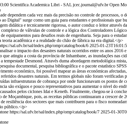
03:00
Scientifica Academica Libri - SAL
jcec.journal@ufv.br
Open Mon
m
idade dependem cada vez mais da precisão no controle de processos, o 
 ao Digital" surge como um guia para estudantes e profissionais que 
 didática e tecnicamente rigorosa, o autor conduz o leitor através d
 complexo de válvulas de controle e a lógica dos Controladores Lógic
o de equipamentos para desafios reais de engenharia. Seja para o estud
 a teoria acadêmica e a realidade do chão de fábrica na era digital.</p>
https://sal.ufv.br/sal/index.php/omp/catalog/book/6
2025-01-23T16:01:5
nalisar o impacto dos desastres naturais ocorridos entre os anos 201
o que atingiu a costa da província de Inhambane, as inundações nas ci
e a tempestade Desmond. Através duma abordagem metodológica mista, q
 pesquisa documental, pesquisa bibliográfica e o pacote estatístico SPSS
mento económico, foi possível mapear as áreas económicas afectadas, ta
feridos desastres naturais. Em termos globais não foram verificadas perd
uídas infraestruturas de cobrança por onde funcionavam os postos de co
ncia são exíguos e pouco representativos para aumentar o nível do end
causados pelos ciclones Idai e Keneth. Finalmente, chegou-se à conclus
 de Moçambique, pois, as receitas públicas continuaram a crescer de 20
de resiliência dos sectores que mais contribuem para o fisco nomeadamen
io público.</p>
atone
https://sal.ufv.br/sal/index.php/omp/catalog/book/7
2025-01-30T0
atone