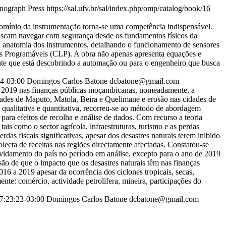
ograph Press
https://sal.ufv.br/sal/index.php/omp/catalog/book/16
domínio da instrumentação torna-se uma competência indispensável.
buscam navegar com segurança desde os fundamentos físicos da
a anatomia dos instrumentos, detalhando o funcionamento de sensores
os Programáveis (CLP). A obra não apenas apresenta equações e
ante que está descobrindo a automação ou para o engenheiro que busca
4-03:00
Domingos Carlos Batone
dcbatone@gmail.com
6 e 2019 nas finanças públicas moçambicanas, nomeadamente, a
dades de Maputo, Matola, Beira e Quelimane e erosão nas cidades de
ualitativa e quantitativa, recorreu-se ao método de abordagem
 para efeitos de recolha e análise de dados. Com recurso a teoria
is como o sector agrícola, infraestruturas, turismo e as perdas
as fiscais significativas, apesar dos desastres naturais terem inibido
lecta de receitas nas regiões directamente afectadas. Constatou-se
ividamento do país no período em análise, excepto para o ano de 2019
ão de que o impacto que os desastres naturais têm nas finanças
16 a 2019 apesar da ocorrência dos ciclones tropicais, secas,
te: comércio, actividade petrolífera, mineira, participações do
7:23:23-03:00
Domingos Carlos Batone
dcbatone@gmail.com